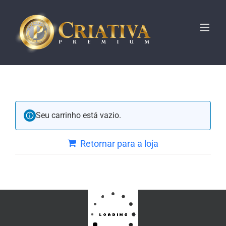
MENU
HOME
Quem Somos
Portfólio
Serviços
Seu carrinho está vazio.
Orçamento Online
Retornar para a loja
FACEBOOK